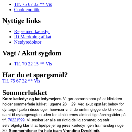
Tlf. 75 67 32 ** Vis
Cookiepolitik
Nyttige links
Rejse med kæledyr
ID Mærkning af kat
Netdyredoktor
Vagt / Akut sygdom
Tlf. 70 22 15 ** Vis
Har du et spørgsmål?
Tlf. 75 67 32 ** Vis
Sommerlukket
Kære kæledyr og kæledyrsejere.
Vi gør opmærksom på at klinikken
holder sommerferie lukket i ugerne 28 + 29.
Ved akut opstået behov for
dyrlæge hjælp i disse uger, henviser vi til de omkringliggende klinikker,
samt til dyrlægevagten uden for klinikkernes almindelige åbningstider på
tlf.
70221599
.
Vi ønsker jer alle en rigtig dejlig sommer, og står
selvfølgelig klar til at hjælpe jer og jeres kæledyr igen fra mandag i uge
30.
Sommerhilsner fra hele team Vrønding Dyreklinik.